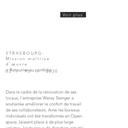
Voir plus
STRASBOURG-
Mission maîtrise
d'
œuvre
< Retourner au portfolio
02 / 10 / 2020
Dans le cadre de la rénovation de ses
locaux, l'entreprise Werey Stenger a
souhaitée améliorer le confort de travail
de ses collaborateurs. Ainsi les bureaux
individuels ont été transformés en Open-
space, laissant place à de plus large
volume, les bureaux de direction ont été