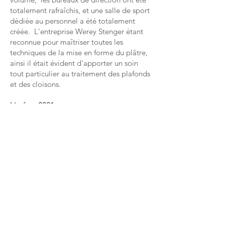
totalement rafraîchis, et une salle de sport
dédiée au personnel a été totalement
créée. L'entreprise Werey Stenger étant
reconnue pour maîtriser toutes les
techniques de la mise en forme du plâtre,
ainsi il était évident d'apporter un soin
tout particulier au traitement des plafonds
et des cloisons.
Livré en 2021
Mission : Complète
Surface : 275 m²
Budget HT : 217 000
€
CONTACTEZ-NOUS :
Tél fixe :
09 54 70 79 48
E-mail:
contact@anbra-architecture.fr