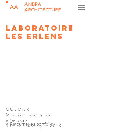
ANBRA
AA
ARCHITECTURE
LABORATOIRE
LES ERLENS
COLMAR-
Mission maîtrise
d'
œuvre
< Retourner au portfolio
01 / 05 / 2019