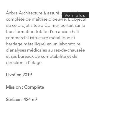
Anbra Architecture à assuré une mission
Voir plus
complète de maîtrise d'oeuvre. L'objectif
de ce projet situé à Colmar portait sur la
transformation totale d'un ancien hall
commercial (structure métallique et
bardage métallique) en un laboratoire
d'analyses médicales au rez-de-chaussée
et ses bureaux de comptabilité et de
direction à l'étage.
Livré en 2019
Mission : Complète
Surface : 424 m²
Budget HT : 579 500
€
CONTACTEZ-NOUS :