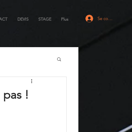
Se connecter
ACT
DEVIS
STAGE
Plus
 pas !