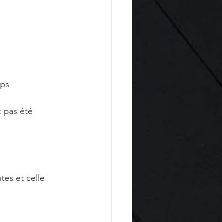
mps
t pas été 
tes et celle 