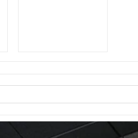
Aménagement du Rooftop
de Puma - Strasbourg
#Anbraarchitecture